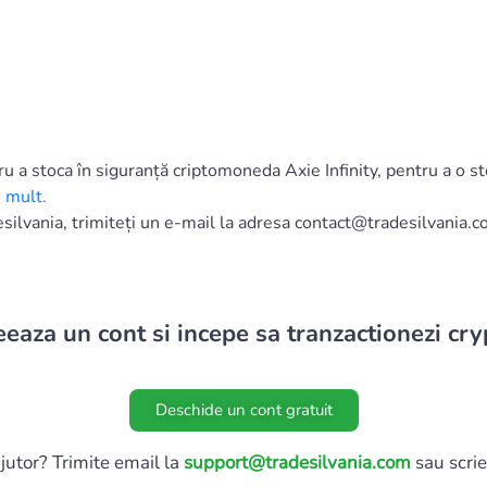
ru a stoca în siguranță criptomoneda Axie Infinity, pentru a o st
i mult
.
esilvania, trimiteți un e-mail la adresa
contact@tradesilvania.
eeaza un cont si incepe sa tranzactionezi cry
Deschide un cont gratuit
jutor? Trimite email la
support@tradesilvania.com
sau scrie 