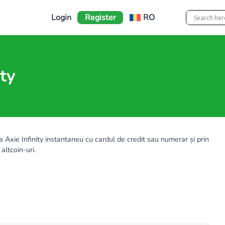
Login
Register
RO
ity
xie Infinity instantaneu cu cardul de credit sau numerar și prin
altcoin-uri.