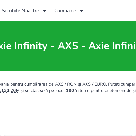
Solutiile Noastre
Companie
ie Infinity - AXS - Axie Infin
lvania pentru cumpărarea de AXS / RON și AXS / EURO. Puteți cumpăra A
133,26M
și se clasează pe locul
190
în lume pentru criptomonede și 