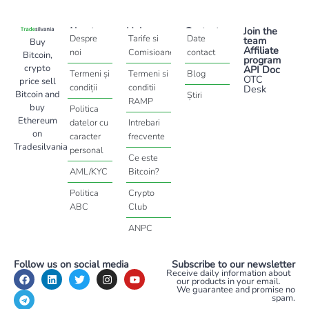
About
Help
Contact
Join the
Despre
Tarife si
Date
team
Buy
Affiliate
noi
Comisioane
contact
Bitcoin,
program
crypto
API Doc
Termeni și
Termeni si
Blog
OTC
price sell
condiții
conditii
Desk
Bitcoin and
Știri
RAMP
buy
Politica
Ethereum
datelor cu
Intrebari
on
caracter
frecvente
Tradesilvania
personal
Ce este
AML/KYC
Bitcoin?
Politica
Crypto
ABC
Club
ANPC
Follow us on social media
Subscribe to our newsletter
Receive daily information about
our products in your email.
We guarantee and promise no
spam.