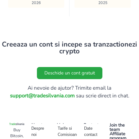
2026
2025
Creeaza un cont si incepe sa tranzactionezi
crypto
Deschide un cont gratuit
Ai nevoie de ajutor? Trimite email la
support@tradesilvania.com
sau scrie direct in chat.
About
Help
Contact
Join the
Despre
Tarife si
Date
team
Buy
Affiliate
noi
Comisioane
contact
Bitcoin,
program