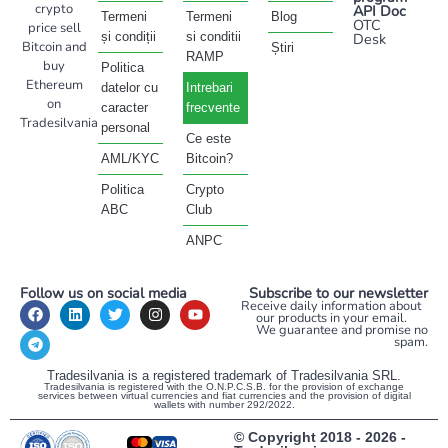
crypto
API Doc
Termeni
Termeni
Blog
OTC
price sell
și condiții
si conditii
Desk
Bitcoin and
Știri
RAMP
buy
Politica
Ethereum
datelor cu
Intrebari
on
caracter
frecvente
Tradesilvania
personal
Ce este
AML/KYC
Bitcoin?
Politica
Crypto
ABC
Club
ANPC
Follow us on social media
Subscribe to our newsletter
Receive daily information about
our products in your email.
We guarantee and promise no
spam.
Tradesilvania is a registered trademark of Tradesilvania SRL.
Tradesilvania is registered with the O.N.P.C.S.B. for the provision of exchange
services between virtual currencies and fiat currencies and the provision of digital
wallets with number 292/2022.
© Copyright 2018 - 2026 -