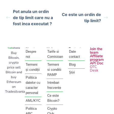
Pot anula un ordin
Ce este un ordin de
de tip limit care nu a
tip limit?
fost inca executat ?
About
Help
Contact
Join the
Despre
Tarife si
Date
team
Buy
Affiliate
noi
Comisioane
contact
Bitcoin,
program
crypto
API Doc
Termeni
Termeni
Blog
OTC
price sell
și condiții
si conditii
Desk
Bitcoin and
Știri
RAMP
buy
Politica
Ethereum
datelor cu
Intrebari
on
caracter
frecvente
Tradesilvania
personal
Ce este
AML/KYC
Bitcoin?
Politica
Crypto
ABC
Club