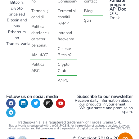
Affiliate
noi
Comisioane
contact
Bitcoin,
program
crypto
API Doc
Termeni și
Termeni si
Blog
OTC
price sell
condiții
conditii
Desk
Bitcoin and
Știri
RAMP
buy
Politica
Ethereum
datelor cu
Intrebari
on
caracter
frecvente
Tradesilvania
personal
Ce este
AML/KYC
Bitcoin?
Politica
Crypto
ABC
Club
ANPC
Follow us on social media
Subscribe to our newsletter
Receive daily information about
our products in your email.
We guarantee and promise no
spam.
Tradesilvania is a registered trademark of Tradesilvania SRL.
Tradesilvania is registered with the O.N.P.C.S.B. for the provision of exchange services between
virtual currencies and fiat currencies and the provision of digital wallets with number 292/2022.
© Copyright 2018 - 2026 -