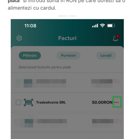
plata
” si introdu suma in RON pe care doresti sa o
alimentezi cu cardul.