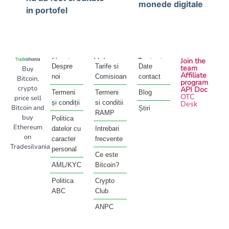
monede digitale
in portofel
About
Help
Contact
Join the
Despre
Tarife si
Date
team
Buy
Affiliate
noi
Comisioane
contact
Bitcoin,
program
crypto
API Doc
Termeni
Termeni
Blog
OTC
price sell
și condiții
si conditii
Desk
Bitcoin and
Știri
RAMP
buy
Politica
Ethereum
datelor cu
Intrebari
on
caracter
frecvente
Tradesilvania
personal
Ce este
AML/KYC
Bitcoin?
Politica
Crypto
ABC
Club
ANPC