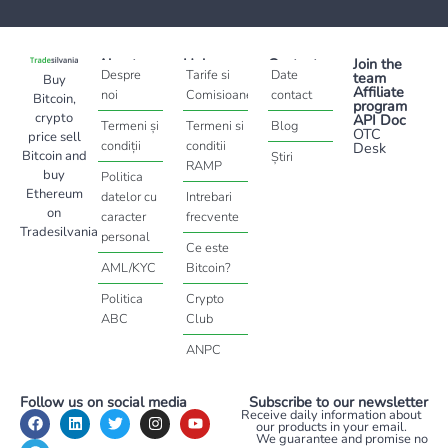
About
Help
Contact
Join the
Despre
Tarife si
Date
team
Buy
Affiliate
noi
Comisioane
contact
Bitcoin,
program
crypto
API Doc
Termeni și
Termeni si
Blog
OTC
price sell
condiții
conditii
Desk
Bitcoin and
Știri
RAMP
buy
Politica
Ethereum
datelor cu
Intrebari
on
caracter
frecvente
Tradesilvania
personal
Ce este
AML/KYC
Bitcoin?
Politica
Crypto
ABC
Club
ANPC
Follow us on social media
Subscribe to our newsletter
Receive daily information about
our products in your email.
We guarantee and promise no