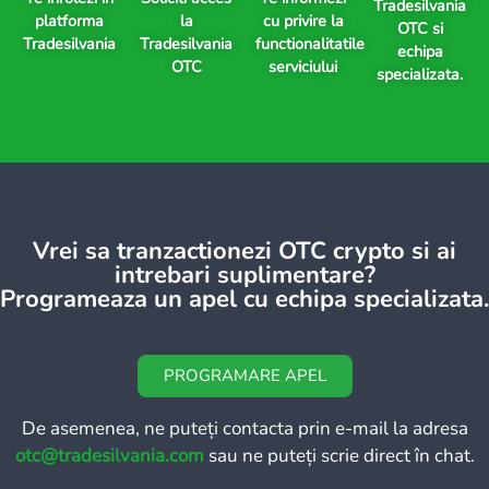
Tradesilvania
platforma
la
cu privire la
OTC si
Tradesilvania
Tradesilvania
functionalitatile
echipa
OTC
serviciului
specializata.
Vrei sa tranzactionezi OTC crypto si ai
intrebari suplimentare?
Programeaza un apel cu echipa specializata.
PROGRAMARE APEL
De asemenea, ne puteți contacta prin e-mail la adresa
otc@tradesilvania.com
sau ne puteți scrie direct în chat.