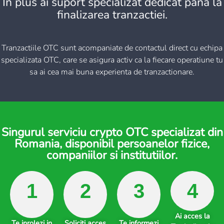
In plus ai suport specializat dedicat pana la
finalizarea tranzactiei.
Tranzactiile OTC sunt acompaniate de contactul direct cu echipa
specializata OTC, care se asigura activ ca la fiecare operatiune tu
sa ai cea mai buna experienta de tranzactionare.
Singurul serviciu crypto OTC specializat din
Romania, disponibil persoanelor fizice,
companiilor si institutiilor.
1
2
3
4
Ai acces la
Te inrolezi in
Soliciti acces
Te informezi