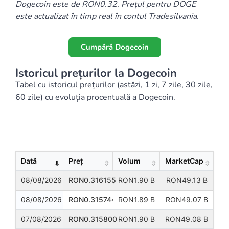
Dogecoin este de RON0.32. Prețul pentru DOGE
este actualizat în timp real în contul Tradesilvania.
Cumpără Dogecoin
Istoricul prețurilor la Dogecoin
Tabel cu istoricul prețurilor (astăzi, 1 zi, 7 zile, 30 zile,
60 zile) cu evoluția procentuală a Dogecoin.
Show
Entries
Dată
Preț
Volum
MarketCap
08/08/2026
RON0.316155
RON1.90 B
RON49.13 B
08/08/2026
RON0.315744
RON1.89 B
RON49.07 B
07/08/2026
RON0.315800
RON1.90 B
RON49.08 B