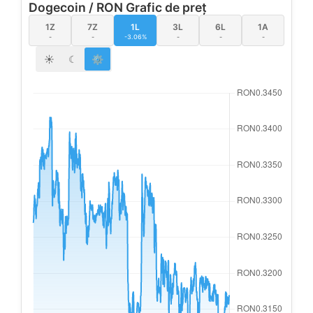
Dogecoin / RON Grafic de preț
1Z
7Z
1L
3L
6L
1A
-
-
-3.06%
-
-
-
☀
☾
⚙