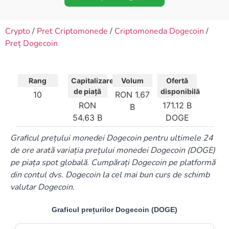
Crypto
/
Pret Criptomonede
/
Criptomoneda Dogecoin
/
Preț Dogecoin
Rang
Capitalizare
Volum
Ofertă
de piață
disponibilă
10
RON 1.67
RON
171.12 B
B
54.63 B
DOGE
Graficul prețului monedei Dogecoin pentru ultimele 24
de ore arată variația prețului monedei Dogecoin (DOGE)
pe piața spot globală. Cumpărați Dogecoin pe platformă
din contul dvs. Dogecoin la cel mai bun curs de schimb
valutar Dogecoin.
Graficul prețurilor Dogecoin (DOGE)