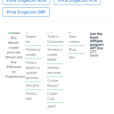
Price Dogecoin RON
Price Dogecoin PLN
Price Dogecoin GBP
About
Help
Contact
Join the
Despre
Tarife si
Date
team
Buy
Affiliate
noi
Comisioane
contact
Bitcoin,
program
crypto
API Doc
Termeni și
Termeni si
Blog
OTC
price sell
condiții
conditii
Desk
Bitcoin and
Știri
RAMP
buy
Politica
Ethereum
datelor cu
Intrebari
on
caracter
frecvente
Tradesilvania
personal
Ce este
AML/KYC
Bitcoin?
Politica
Crypto
ABC
Club
ANPC