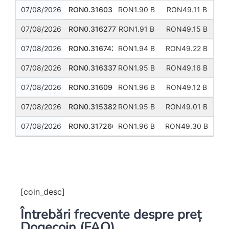
07/08/2026
RON0.316039
RON1.90 B
RON49.11 B
07/08/2026
RON0.316277
RON1.91 B
RON49.15 B
07/08/2026
RON0.316743
RON1.94 B
RON49.22 B
07/08/2026
RON0.316337
RON1.95 B
RON49.16 B
07/08/2026
RON0.316096
RON1.96 B
RON49.12 B
07/08/2026
RON0.315382
RON1.95 B
RON49.01 B
07/08/2026
RON0.317266
RON1.96 B
RON49.30 B
Previous
Next
[coin_desc]
Întrebări frecvente despre preț
Dogecoin (FAQ)