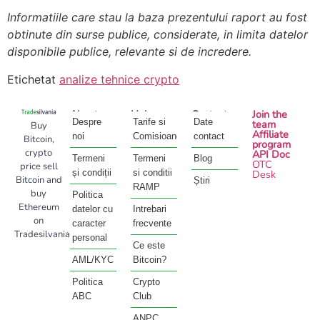
Informatiile care stau la baza prezentului raport au fost
obtinute din surse publice, considerate, in limita datelor
disponibile publice, relevante si de incredere.
Etichetat
analize tehnice crypto
About
Help
Contact
Join the
Despre
Tarife si
Date
team
Buy
Affiliate
noi
Comisioane
contact
Bitcoin,
program
crypto
API Doc
Termeni
Termeni
Blog
OTC
price sell
și condiții
si conditii
Desk
Bitcoin and
Știri
RAMP
buy
Politica
Ethereum
datelor cu
Intrebari
on
caracter
frecvente
Tradesilvania
personal
Ce este
AML/KYC
Bitcoin?
Politica
Crypto
ABC
Club
ANPC