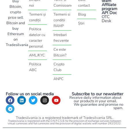
team
Buy
Affiliate
noi
Comisioane
contact
Bitcoin,
program
crypto
API Doc
Termeni și
Termeni si
Blog
OTC
price sell
condiții
conditii
Desk
Bitcoin and
Știri
RAMP
buy
Politica
Ethereum
datelor cu
Intrebari
on
caracter
frecvente
Tradesilvania
personal
Ce este
AML/KYC
Bitcoin?
Politica
Crypto
ABC
Club
ANPC
Follow us on social media
Subscribe to our newsletter
Receive daily information about
our products in your email.
We guarantee and promise no
spam.
Tradesilvania is a registered trademark of Tradesilvania SRL.
Tradesilvania is registered with the O.N.P.C.S.B. for the provision of exchange services between
virtual currencies and fiat currencies and the provision of digital wallets with number 292/2022.