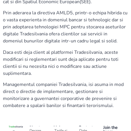
cat si din Spatiul Economic European(SEE).
Prin aderarea la directiva AMLD5, printr-o echipa hibrida cu
o vasta experienta in domeniul bancar si tehnologic dar si
prin adoptarea tehnologiei MPC pentru stocarea aseturilor
digitale Tradesilvania ofera clientilor sai servicii in
domeniul bunurilor digitale intr-un cadru legal si solid.
Daca esti deja client al platformei Tradesilvania, aceste
modificari si reglementari sunt deja aplicate pentru toti
clientii si nu necesita nici o modificare sau actiune
suplimentara.
Managementul companiei Tradesilvania, isi asuma in mod
direct o directie de implementare, gestionare si
monitorizare a guvernantei corporative de prevenire si
combatere a spalarii banilor si finantarii terorismului.
About
Help
Contact
Join the
Despre
Tarife si
Date