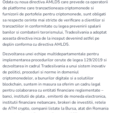
Odata cu noua directiva AMLD5 care prevede ca operatorii
de platforme care tranzactioneaza criptomonede si
furnizorii de portofele pentru criptomonede, sunt obligati
sa respecte cerinte mai stricte de verificare a clientilor si
tranzactiilor in conformitate cu legea prevenirii spalarii
banilor si combaterii terorismului, Tradesilvania a adoptat
aceasta directiva inca de la inceput devenind astfel pe
deplin conforma cu directiva AMLD5.
Dezvoltarea unei echipe multidepartamentale pentru
implementarea procedurilor cerute de legea 129/2019 si
dezvoltarea in cadrul Tradesilvania a unui sistem inovativ
de politici, proceduri si norme in domeniul
criptomonedelor, a bunurilor digitale si a solutiilor
blockchain, suntem in masura sa oferim un cadru legal
pentru colaborarea cu entitati financiare reglementate –
banci, institutii de plata , emitenti de moneda electronica,
institutii financiare nebancare, brokeri de investitii, retele
de ATM crypto, companii listate la Bursa, atat din Romania