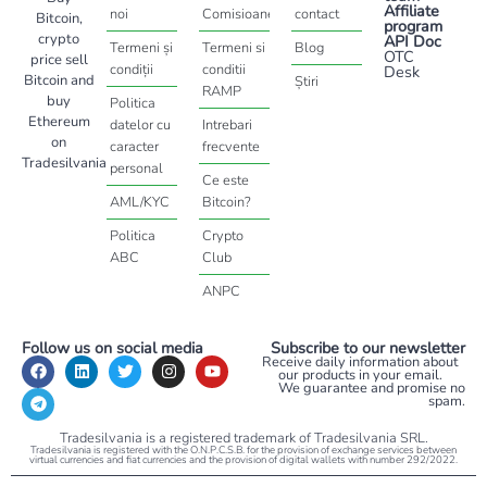
Affiliate
noi
Comisioane
contact
Bitcoin,
program
crypto
API Doc
Termeni și
Termeni si
Blog
OTC
price sell
condiții
conditii
Desk
Bitcoin and
Știri
RAMP
buy
Politica
Ethereum
datelor cu
Intrebari
on
caracter
frecvente
Tradesilvania
personal
Ce este
AML/KYC
Bitcoin?
Politica
Crypto
ABC
Club
ANPC
Follow us on social media
Subscribe to our newsletter
Receive daily information about
our products in your email.
We guarantee and promise no
spam.
Tradesilvania is a registered trademark of Tradesilvania SRL.
Tradesilvania is registered with the O.N.P.C.S.B. for the provision of exchange services between
virtual currencies and fiat currencies and the provision of digital wallets with number 292/2022.