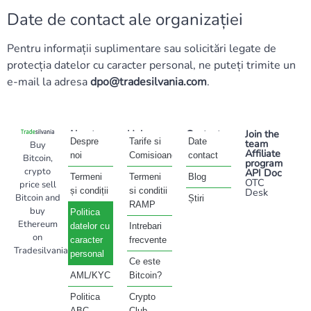
Date de contact ale organizației
Pentru informații suplimentare sau solicitări legate de
protecția datelor cu caracter personal, ne puteți trimite un
e-mail la adresa
dpo@tradesilvania.com
.
About
Help
Contact
Join the
Despre
Tarife si
Date
team
Buy
Affiliate
noi
Comisioane
contact
Bitcoin,
program
crypto
API Doc
Termeni
Termeni
Blog
OTC
price sell
și condiții
si conditii
Desk
Bitcoin and
Știri
RAMP
buy
Politica
Ethereum
datelor cu
Intrebari
on
caracter
frecvente
Tradesilvania
personal
Ce este
AML/KYC
Bitcoin?
Politica
Crypto
ABC
Club