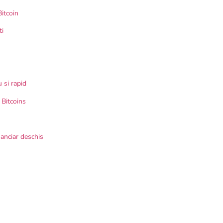
itcoin
ti
 si rapid
i Bitcoins
nanciar deschis