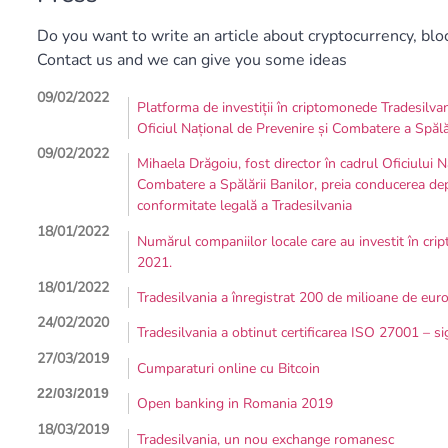
Do you want to write an article about cryptocurrency, blo
Contact us and we can give you some ideas
09/02/2022
Platforma de investiții în criptomonede Tradesilvan
Oficiul Național de Prevenire și Combatere a Spălă
09/02/2022
Mihaela Drăgoiu, fost director în cadrul Oficiului N
Combatere a Spălării Banilor, preia conducerea de
conformitate legală a Tradesilvania
18/01/2022
Numărul companiilor locale care au investit în cr
2021.
18/01/2022
Tradesilvania a înregistrat 200 de milioane de euro
24/02/2020
Tradesilvania a obtinut certificarea ISO 27001 – si
27/03/2019
Cumparaturi online cu Bitcoin
22/03/2019
Open banking in Romania 2019
18/03/2019
Tradesilvania, un nou exchange romanesc