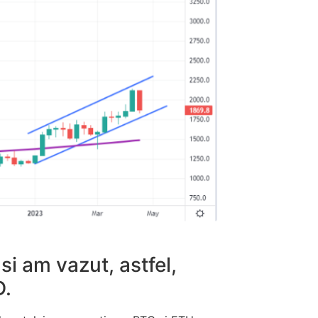
si am vazut, astfel,
D.