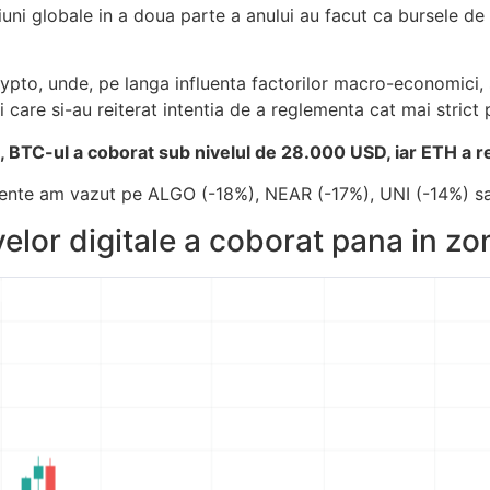
siuni globale in a doua parte a anului au facut ca bursele d
rypto, unde, pe langa influenta factorilor macro-economici, s
care si-au reiterat intentia de a reglementa cat mai strict p
sc, BTC-ul a coborat sub nivelul de 28.000 USD, iar ETH a 
istente am vazut pe ALGO (-18%), NEAR (-17%), UNI (-14%) s
velor digitale a coborat pana in zo