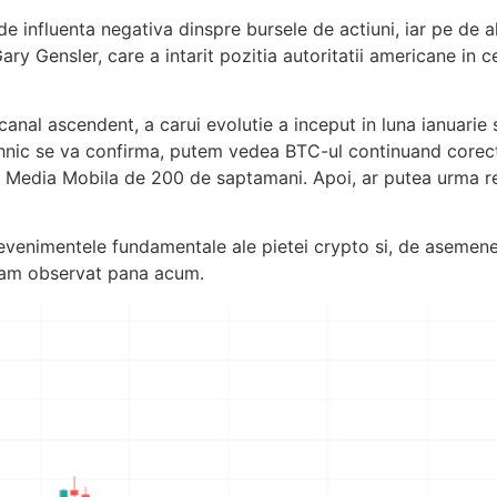
e influenta negativa dinspre bursele de actiuni, iar pe de 
ry Gensler, care a intarit pozitia autoritatii americane in
 canal ascendent, a carui evolutie a inceput in luna ianuari
hnic se va confirma, putem vedea BTC-ul continuand core
cu Media Mobila de 200 de saptamani. Apoi, ar putea urma r
 evenimentele fundamentale ale pietei crypto si, de asemenea,
m am observat pana acum.