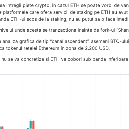
a intregii piete crypto, in cazul ETH se poate vorbi de van
e platformele care ofera servicii de staking pe ETH au avut
a vanda ETH-ul scos de la staking, nu au putut sa o faca ime
ivelul unde acesta se tranzactiona inainte de fork-ul “Shan
 analiza grafica de tip “canal ascendent”, asemeni BTC-ului
uca tokenul retelei Ethereum in zona de 2.200 USD.
sus nu se va concretiza si ETH va cobori sub banda inferioa