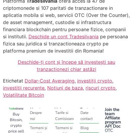
Platforma
Tradesilvania
ofera acces la 47 de
criptomonede si 107 paritati de tranzactionare in
aplicatia mobila si web, servicii OTC (Over the Counter),
de asset management, custodie si infrastructura
financiara blockchain pentru persoane fizice, companii
si institutii.
Deschide un cont Tradesilvania
pe persoana
fizica sau juridica si tranzactioneaza crypto pe
platforma premium de investitii din Romania!
Deschide-ți cont și începe să investești sau
tranzactionezi chiar astăzi
Etichetat
Dollar-Cost Averaging
,
investiții crypto
,
investitii recurente
,
Notiuni de baza
,
riscuri crypto
,
Volatilitate Bitcoin
About
Help
Contact
Join the
Despre
Tarife si
Date
team
Buy
Affiliate
noi
Comisioane
contact
Bitcoin,
program
crypto
API Doc
Termeni și
Termeni si
Blog
OTC
price sell