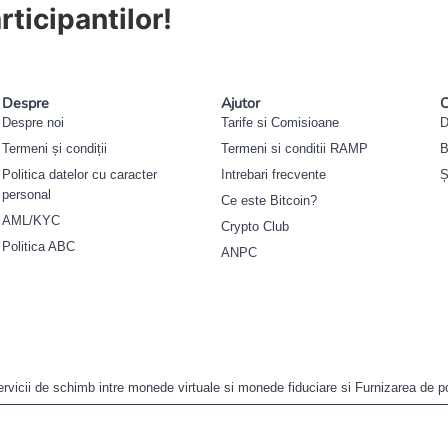
ticipantilor!
Despre
Ajutor
C
Despre noi
Tarife si Comisioane
D
Termeni și condiții
Termeni si conditii RAMP
B
Politica datelor cu caracter
Intrebari frecvente
Ș
personal
Ce este Bitcoin?
AML/KYC
Crypto Club
Politica ABC
ANPC
ervicii de schimb intre monede virtuale si monede fiduciare si Furnizarea de p