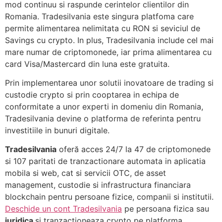
mod continuu si raspunde cerintelor clientilor din
Romania. Tradesilvania este singura platfoma care
permite alimentarea nelimitata cu RON si seviciul de
Savings cu crypto. In plus, Tradesilvania include cel mai
mare numar de criptomonede, iar prima alimentarea cu
card Visa/Mastercard din luna este gratuita.
Prin implementarea unor solutii inovatoare de trading si
custodie crypto si prin cooptarea in echipa de
conformitate a unor experti in domeniu din Romania,
Tradesilvania devine o platforma de referinta pentru
investitiile in bunuri digitale.
Tradesilvania
oferă acces 24/7 la 47 de criptomonede
si 107 paritati de tranzactionare automata in aplicatia
mobila si web, cat si servicii OTC, de asset
management, custodie si infrastructura financiara
blockchain pentru persoane fizice, companii si institutii.
Deschide un cont Tradesilvania
pe persoana fizica sau
juridica
și tranzactioneaza crypto pe platforma