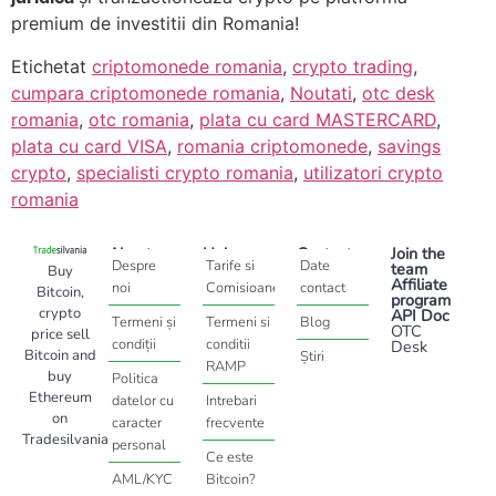
premium de investitii din Romania!
Etichetat
criptomonede romania
,
crypto trading
,
cumpara criptomonede romania
,
Noutati
,
otc desk
romania
,
otc romania
,
plata cu card MASTERCARD
,
plata cu card VISA
,
romania criptomonede
,
savings
crypto
,
specialisti crypto romania
,
utilizatori crypto
romania
About
Help
Contact
Join the
Despre
Tarife si
Date
team
Buy
Affiliate
noi
Comisioane
contact
Bitcoin,
program
crypto
API Doc
Termeni și
Termeni si
Blog
OTC
price sell
condiții
conditii
Desk
Bitcoin and
Știri
RAMP
buy
Politica
Ethereum
datelor cu
Intrebari
on
caracter
frecvente
Tradesilvania
personal
Ce este
AML/KYC
Bitcoin?