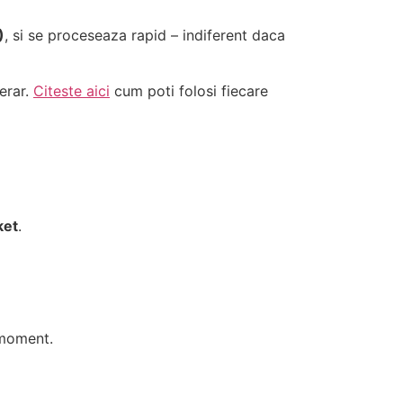
)
, si se proceseaza rapid – indiferent daca
merar.
Citeste aici
cum poti folosi fiecare
ket
.
 moment.