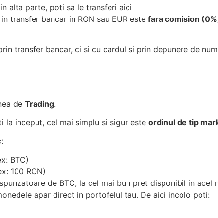
n alta parte, poti sa le transferi aici
prin transfer bancar in RON sau EUR este
fara comision (0%
prin transfer bancar, ci si cu cardul si prin depunere de nu
unea de
Trading
.
ti la inceput, cel mai simplu si sigur este
ordinul de tip mar
:
ex: BTC)
(ex: 100 RON)
espunzatoare de BTC, la cel mai bun pret disponibil in acel
monedele apar direct in portofelul tau. De aici incolo poti: