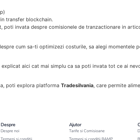
ap)
rin transfer blockchain.
, poti invata despre comisionele de tranzactionare in artic
spre cum sa-ti optimizezi costurile, sa alegi momentele potr
explicat aici cat mai simplu ca sa poti invata tot ce ai nev
a, poti explora platforma
Tradesilvania
, care permite alime
Despre
Ajutor
C
Despre noi
Tarife si Comisioane
D
Termeni și condiții
Termeni si conditii RAMP
B