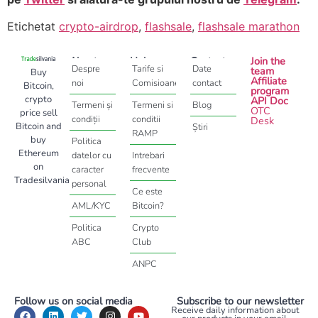
Etichetat
crypto-airdrop
,
flashsale
,
flashsale marathon
About
Help
Contact
Join the
Despre
Tarife si
Date
team
Buy
Affiliate
noi
Comisioane
contact
Bitcoin,
program
crypto
API Doc
Termeni și
Termeni si
Blog
OTC
price sell
condiții
conditii
Desk
Bitcoin and
Știri
RAMP
buy
Politica
Ethereum
datelor cu
Intrebari
on
caracter
frecvente
Tradesilvania
personal
Ce este
AML/KYC
Bitcoin?
Politica
Crypto
ABC
Club
ANPC
Follow us on social media
Subscribe to our newsletter
Receive daily information about