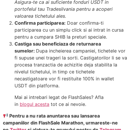
Asigura-te ca ai suficiente fonduri USDT in
portofelul tau Tradesilvania pentru a acoperi
valoarea tichetului ales.
Confirma participarea:
Doar confirma-ti
participarea cu un simplu click si ai intrat in cursa
pentru a cumpara SHIB la preturi speciale.
Castiga sau beneficiaza de returnarea
sumelor:
Dupa incheierea campaniei, tichetele vor
fi supuse unei trageri la sorti. Castigatorilor li se va
procesa tranzactia de achizitie deja stabilita la
nivelul tichetului, in timp ce tichetele
necastigatoare vor fi restituite 100% in wallet
USDT din platforma.
Mai ai intrebari legat de FlashSales? Afla
in
blogul acesta
tot ce ai nevoie.
Pentru a nu rata anuntarea sau lansarea
campaniilor din FlashSale Marathon, urmareste-ne
pe
Twitter
si alatura-te grupului nostru de
Telegram
.