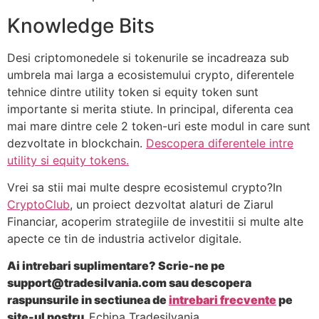
Knowledge Bits
Desi criptomonedele si tokenurile se incadreaza sub
umbrela mai larga a ecosistemului crypto, diferentele
tehnice dintre utility token si equity token sunt
importante si merita stiute. In principal, diferenta cea
mai mare dintre cele 2 token-uri este modul in care sunt
dezvoltate in blockchain.
Descopera diferentele intre
utility si equity tokens.
Vrei sa stii mai multe despre ecosistemul crypto?In
CryptoClub
, un proiect dezvoltat alaturi de Ziarul
Financiar, acoperim strategiile de investitii si multe alte
apecte ce tin de industria activelor digitale.
Ai intrebari suplimentare? Scrie-ne pe
support@tradesilvania.com
sau descopera
raspunsurile in sectiunea de
intrebari frecvente
pe
site-ul nostru.
Echipa Tradesilvania