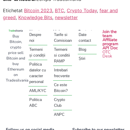
Etichetat
Bitcoin 2023
,
BTC
,
Crypto Today
,
fear and
greed
,
Knowledge Bits
,
newsletter
About
Help
Contact
Join the
Despre
Tarife si
Date
team
Buy
Affiliate
noi
Comisioane
contact
Bitcoin,
program
crypto
API Doc
Termeni
Termeni
Blog
OTC
price sell
și condiții
si conditii
Desk
Bitcoin and
Știri
RAMP
buy
Politica
Ethereum
datelor cu
Intrebari
on
caracter
frecvente
Tradesilvania
personal
Ce este
AML/KYC
Bitcoin?
Politica
Crypto
ABC
Club
ANPC
Follow us on social media
Subscribe to our newsletter