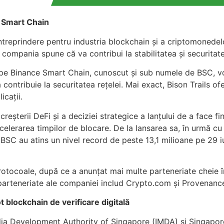
e Smart Chain
întreprindere pentru industria blockchain și a criptomonedelor
mpania spune că va contribui la stabilitatea și securitatea 
de pe Binance Smart Chain, cunoscut și sub numele de BSC, v
ă contribuie la securitatea rețelei. Mai exact, Bison Trails 
icații.
reșterii DeFi și a deciziei strategice a lanțului de a face f
accelerarea timpilor de blocare. De la lansarea sa, în urmă 
 BSC au atins un nivel record de peste 13,1 milioane pe 29 iu
rotocoale, după ce a anunțat mai multe parteneriate cheie 
 parteneriate ale companiei includ Crypto.com și Provenan
t blockchain de verificare digitală
ia Development Authority of Singapore (IMDA) și Singapor