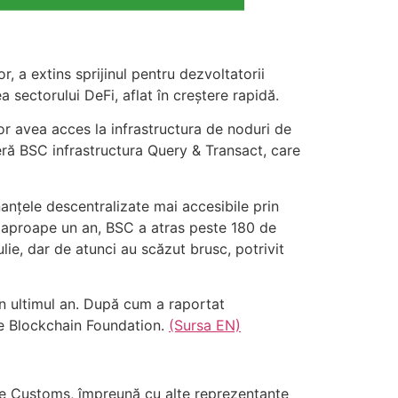
, a extins sprijinul pentru dezvoltatorii
sectorului DeFi, aflat în creștere rapidă.
or avea acces la infrastructura de noduri de
oferă BSC infrastructura Query & Transact, care
inanțele descentralizate mai accesibile prin
cu aproape un an, BSC a atras peste 180 de
lie, dar de atunci au scăzut brusc, potrivit
în ultimul an. După cum a raportat
ce Blockchain Foundation.
(Sursa EN)
e Customs, împreună cu alte reprezentante