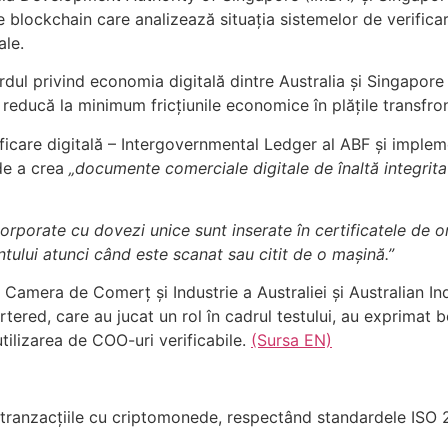
e blockchain care analizează situația sistemelor de verificare
ale.
dul privind economia digitală dintre Australia și Singapore 
 reducă la minimum fricțiunile economice în plățile transfron
ificare digitală – Intergovernmental Ledger al ABF și implem
 de a crea
documente comerciale digitale de înaltă integritat
rporate cu dovezi unice sunt inserate în certificatele de o
entului atunci când este scanat sau citit de o mașină.”
re Camera de Comerț și Industrie a Australiei și Australian I
d, care au jucat un rol în cadrul testului, au exprimat ben
utilizarea de COO-uri verificabile.
(Sursa EN)
tranzacțiile cu criptomonede, respectând standardele ISO 27