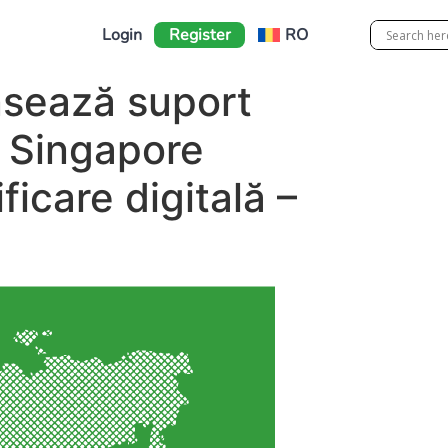
Login
Register
RO
ansează suport
i Singapore
ficare digitală –