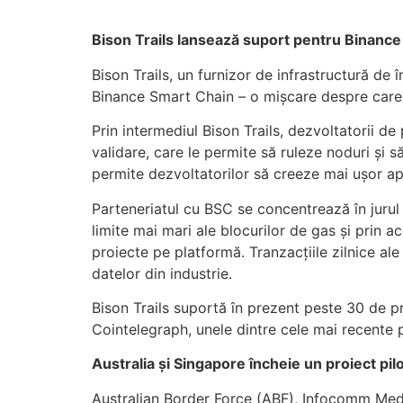
Bison Trails lansează suport pentru Binanc
Bison Trails, un furnizor de infrastructură de 
Binance Smart Chain – o mișcare despre care co
Prin intermediul Bison Trails, dezvoltatorii 
validare, care le permite să ruleze noduri și s
permite dezvoltatorilor să creeze mai ușor apl
Parteneriatul cu BSC se concentrează în jurul c
limite mai mari ale blocurilor de gas și prin 
proiecte pe platformă. Tranzacțiile zilnice ale
datelor din industrie.
Bison Trails suportă în prezent peste 30 de p
Cointelegraph, unele dintre cele mai recente
Australia și Singapore încheie un proiect pilo
Australian Border Force (ABF), Infocomm Med