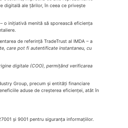
 digitală ale țărilor, în ceea ce privește
– o inițiativă menită să sporească eficiența
taliere.
entarea de referință TradeTrust al IMDA – a
e, care pot fi autentificate instantaneu, cu
rigine digitale (COO), permițând verificarea
ndustry Group, precum și entități financiare
eficiile aduse de creșterea eficienței, atât în
001 și 9001 pentru siguranța informațiilor.