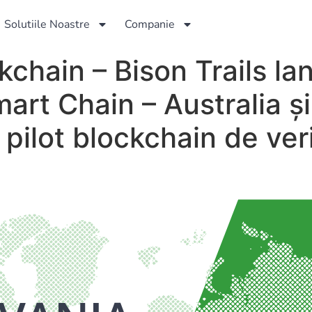
Solutiile Noastre
Companie
ckchain – Bison Trails l
art Chain – Australia ș
pilot blockchain de veri