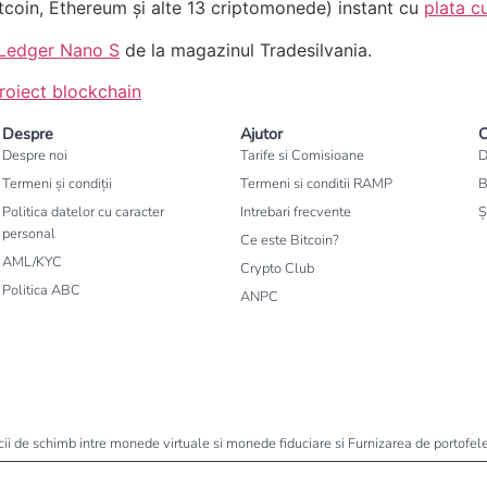
coin, Ethereum și alte 13 criptomonede) instant cu
plata c
Ledger Nano S
de la magazinul Tradesilvania.
roiect blockchain
Despre
Ajutor
C
Despre noi
Tarife si Comisioane
D
Termeni și condiții
Termeni si conditii RAMP
B
Politica datelor cu caracter
Intrebari frecvente
Ș
personal
Ce este Bitcoin?
AML/KYC
Crypto Club
Politica ABC
ANPC
icii de schimb intre monede virtuale si monede fiduciare si Furnizarea de portof