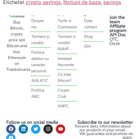
Etichetat
crypto savings
,
Notiuni de baza
,
savings
About
Help
Contact
Join the
Despre
Tarife si
Date
team
Buy
Affiliate
noi
Comisioane
contact
Bitcoin,
program
crypto
API Doc
Termeni și
Termeni si
Blog
OTC
price sell
condiții
conditii
Desk
Bitcoin and
Știri
RAMP
buy
Politica
Ethereum
datelor cu
Intrebari
on
caracter
frecvente
Tradesilvania
personal
Ce este
AML/KYC
Bitcoin?
Politica
Crypto
ABC
Club
ANPC
Follow us on social media
Subscribe to our newsletter
Receive daily information about
our products in your email.
We guarantee and promise no
spam.