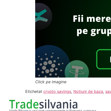
Click pe imagine
Etichetat
crypto savings
,
Notiuni de baza
,
sa
Vinde Bitcoin si vezi pret criptomonede in Romania, cumpara