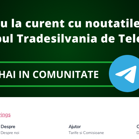
vings
Despre
Ajutor
C
Despre noi
Tarife si Comisioane
D