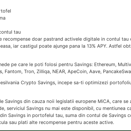
rtofel
rma
contul tau
tine recompense doar pastrand activele digitale in contul t
asa, iar castigul poate ajunge pana la 13% APY. Astfel obti
nede pe care le poti folosi pentru Savings: Ethereum, Multiv
s, Fantom, Tron, Zilliqa, NEAR, ApeCoin, Aave, PancakeSwa
silvania Crypto Savings, incepe sa-ti optimizezi portofoliul 
e Savings din cauza noii legislatii europene MiCA, care se ap
, serviciul Savings nu mai este disponibil, cu mentiunea c
din Savings in portofelul tau, suma din contul de Savings co
lcula sau plati alte recompense pentru aceste active.