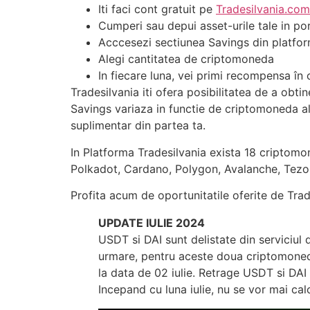
Iti faci cont gratuit pe
Tradesilvania.com
Cumperi sau depui asset-urile tale in po
Acccesezi sectiunea Savings din platfo
Alegi cantitatea de criptomoneda
In fiecare luna, vei primi recompensa în 
Tradesilvania iti ofera posibilitatea de a ob
Savings variaza in functie de criptomoneda ale
suplimentar din partea ta.
In Platforma Tradesilvania exista 18 criptomo
Polkadot, Cardano, Polygon, Avalanche, Tezo
Profita acum de oportunitatile oferite de Trade
UPDATE IULIE 2024
USDT si DAI sunt delistate din serviciul d
urmare, pentru aceste doua criptomonede
la data de 02 iulie. Retrage USDT si DAI 
Incepand cu luna iulie, nu se vor mai ca