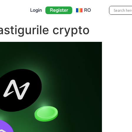
Login
Register
RO
stigurile crypto