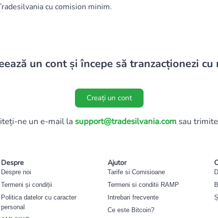
Tradesilvania cu comision minim.
eează un cont și începe să tranzacționezi cu 
Creați un cont
iteți-ne un e-mail la
support@tradesilvania.com
sau trimite
Despre
Ajutor
C
Despre noi
Tarife si Comisioane
D
Termeni și condiții
Termeni si conditii RAMP
B
Politica datelor cu caracter
Intrebari frecvente
Ș
personal
Ce este Bitcoin?