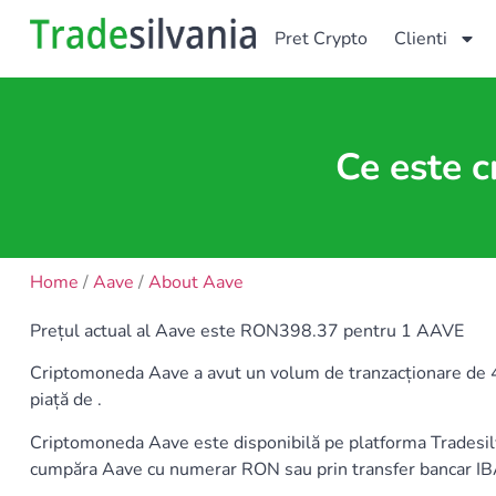
Pret Crypto
Clienti
Ce este 
Home
/
Aave
/
About Aave
Prețul actual al Aave este RON398.37 pentru 1 AAVE
Criptomoneda Aave a avut un volum de tranzacționare de 45
piață de .
Criptomoneda Aave este disponibilă pe platforma Trade
cumpăra Aave cu numerar RON sau prin transfer bancar I