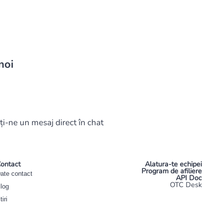
noi
ți-ne un mesaj direct în chat
ontact
Alatura-te echipei
Program de afiliere
ate contact
API Doc
OTC Desk
log
tiri