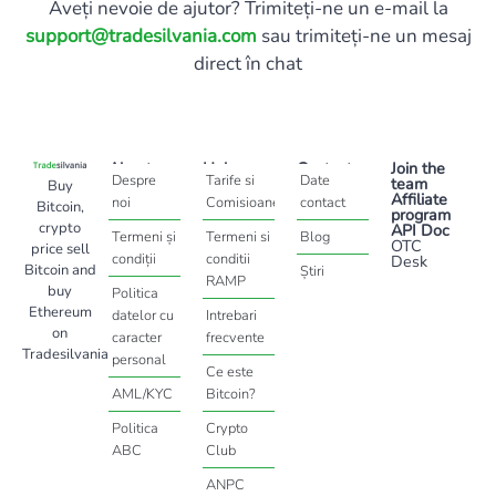
Aveți nevoie de ajutor? Trimiteți-ne un e-mail la
support@tradesilvania.com
sau trimiteți-ne un mesaj
direct în chat
About
Help
Contact
Join the
Despre
Tarife si
Date
team
Buy
Affiliate
noi
Comisioane
contact
Bitcoin,
program
crypto
API Doc
Termeni și
Termeni si
Blog
OTC
price sell
condiții
conditii
Desk
Bitcoin and
Știri
RAMP
buy
Politica
Ethereum
datelor cu
Intrebari
on
caracter
frecvente
Tradesilvania
personal
Ce este
AML/KYC
Bitcoin?
Politica
Crypto
ABC
Club
ANPC