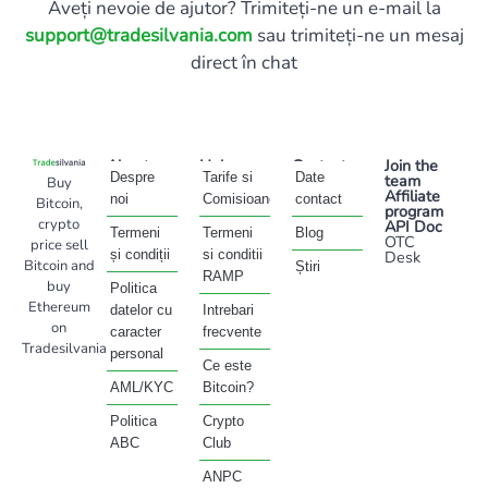
Aveți nevoie de ajutor? Trimiteți-ne un e-mail la
support@tradesilvania.com
sau trimiteți-ne un mesaj
direct în chat
About
Help
Contact
Join the
Despre
Tarife si
Date
team
Buy
Affiliate
noi
Comisioane
contact
Bitcoin,
program
crypto
API Doc
Termeni
Termeni
Blog
OTC
price sell
și condiții
si conditii
Desk
Bitcoin and
Știri
RAMP
buy
Politica
Ethereum
datelor cu
Intrebari
on
caracter
frecvente
Tradesilvania
personal
Ce este
AML/KYC
Bitcoin?
Politica
Crypto
ABC
Club
ANPC