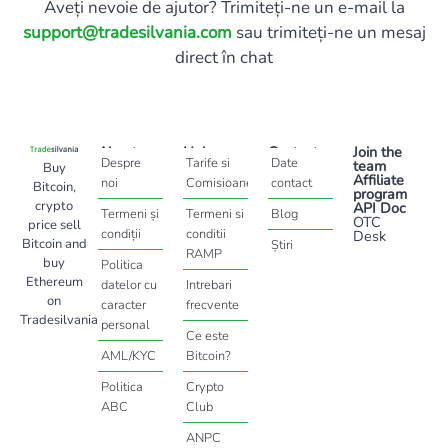
Aveți nevoie de ajutor? Trimiteți-ne un e-mail la
support@tradesilvania.com
sau trimiteți-ne un mesaj
direct în chat
About
Help
Contact
Join the
Despre
Tarife si
Date
team
Buy
Affiliate
noi
Comisioane
contact
Bitcoin,
program
crypto
API Doc
Termeni și
Termeni si
Blog
OTC
price sell
condiții
conditii
Desk
Bitcoin and
Știri
RAMP
buy
Politica
Ethereum
datelor cu
Intrebari
on
caracter
frecvente
Tradesilvania
personal
Ce este
AML/KYC
Bitcoin?
Politica
Crypto
ABC
Club
ANPC