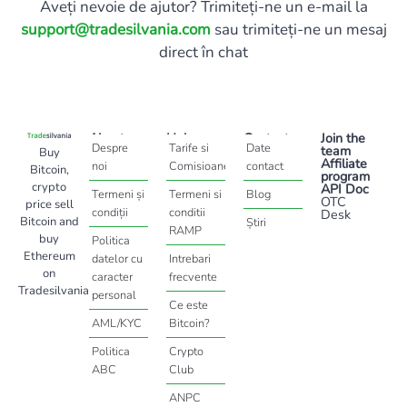
Aveți nevoie de ajutor? Trimiteți-ne un e-mail la
support@tradesilvania.com
sau trimiteți-ne un mesaj
direct în chat
About
Help
Contact
Join the
Despre
Tarife si
Date
team
Buy
Affiliate
noi
Comisioane
contact
Bitcoin,
program
crypto
API Doc
Termeni și
Termeni si
Blog
OTC
price sell
condiții
conditii
Desk
Bitcoin and
Știri
RAMP
buy
Politica
Ethereum
datelor cu
Intrebari
on
caracter
frecvente
Tradesilvania
personal
Ce este
AML/KYC
Bitcoin?
Politica
Crypto
ABC
Club
ANPC