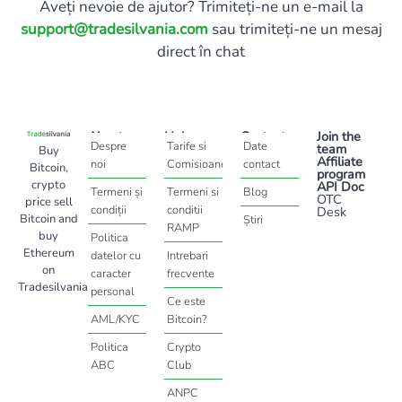
Aveți nevoie de ajutor? Trimiteți-ne un e-mail la
support@tradesilvania.com
sau trimiteți-ne un mesaj
direct în chat
About
Help
Contact
Join the
Despre
Tarife si
Date
team
Buy
Affiliate
noi
Comisioane
contact
Bitcoin,
program
crypto
API Doc
Termeni și
Termeni si
Blog
OTC
price sell
condiții
conditii
Desk
Bitcoin and
Știri
RAMP
buy
Politica
Ethereum
datelor cu
Intrebari
on
caracter
frecvente
Tradesilvania
personal
Ce este
AML/KYC
Bitcoin?
Politica
Crypto
ABC
Club
ANPC