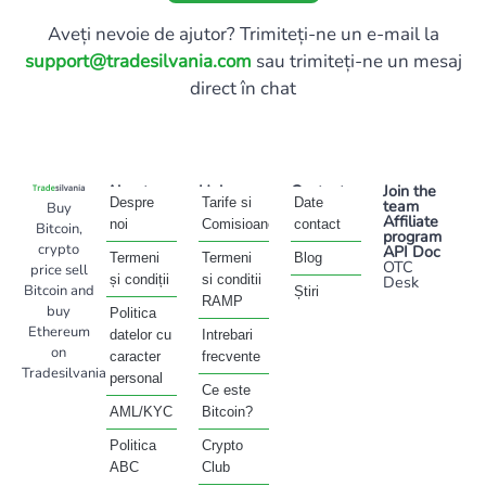
Aveți nevoie de ajutor? Trimiteți-ne un e-mail la
support@tradesilvania.com
sau trimiteți-ne un mesaj
direct în chat
About
Help
Contact
Join the
Despre
Tarife si
Date
team
Buy
Affiliate
noi
Comisioane
contact
Bitcoin,
program
crypto
API Doc
Termeni
Termeni
Blog
OTC
price sell
și condiții
si conditii
Desk
Bitcoin and
Știri
RAMP
buy
Politica
Ethereum
datelor cu
Intrebari
on
caracter
frecvente
Tradesilvania
personal
Ce este
AML/KYC
Bitcoin?
Politica
Crypto
ABC
Club