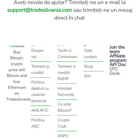
Aveți nevoie de ajutor? Trimiteți-ne un e-mail la
support@tradesilvania.com
sau trimiteți-ne un mesaj
direct în chat
About
Help
Contact
Join the
Despre
Tarife si
Date
team
Buy
Affiliate
noi
Comisioane
contact
Bitcoin,
program
crypto
API Doc
Termeni și
Termeni si
Blog
OTC
price sell
condiții
conditii
Desk
Bitcoin and
Știri
RAMP
buy
Politica
Ethereum
datelor cu
Intrebari
on
caracter
frecvente
Tradesilvania
personal
Ce este
AML/KYC
Bitcoin?
Politica
Crypto
ABC
Club
ANPC