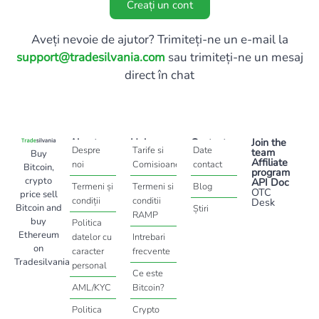
Creați un cont
Aveți nevoie de ajutor? Trimiteți-ne un e-mail la
support@tradesilvania.com
sau trimiteți-ne un mesaj
direct în chat
About
Help
Contact
Join the
Despre
Tarife si
Date
team
Buy
Affiliate
noi
Comisioane
contact
Bitcoin,
program
crypto
API Doc
Termeni și
Termeni si
Blog
OTC
price sell
condiții
conditii
Desk
Bitcoin and
Știri
RAMP
buy
Politica
Ethereum
datelor cu
Intrebari
on
caracter
frecvente
Tradesilvania
personal
Ce este
AML/KYC
Bitcoin?
Politica
Crypto