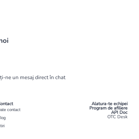
noi
ți-ne un mesaj direct în chat
ontact
Alatura-te echipei
Program de afiliere
ate contact
API Doc
OTC Desk
log
tiri