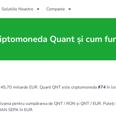
Solutiile Noastre
Companie
riptomoneda Quant și cum fu
e 45,70 miliarde EUR. Quant QNT este criptomoneda
#74
în li
esilvania pentru cumpărarea de QNT / RON și QNT / EUR. Put
IBAN SEPA în EUR.