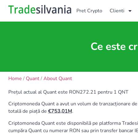
Pret Crypto
Clienti
Ce este c
Home
/
Quant
/
About Quant
Prețul actual al Quant este RON272.21 pentru 1 QNT
Criptomoneda Quant a avut un volum de tranzacționare d
totală de piață de
753,01M
.
Criptomoneda Quant este disponibilă pe platforma Trad
cumpăra Quant cu numerar RON sau prin transfer bancar 