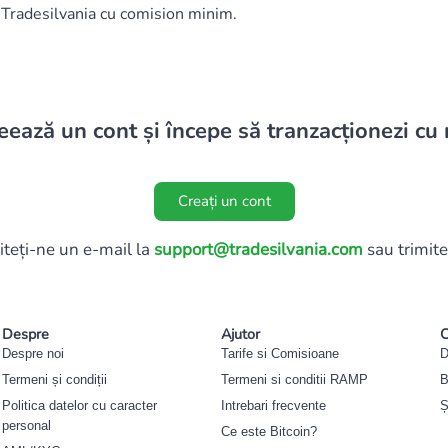
 Tradesilvania cu comision minim.
eează un cont și începe să tranzacționezi cu 
Creați un cont
iteți-ne un e-mail la
support@tradesilvania.com
sau trimite
Despre
Ajutor
C
Despre noi
Tarife si Comisioane
D
Termeni și condiții
Termeni si conditii RAMP
B
Politica datelor cu caracter
Intrebari frecvente
Ș
personal
Ce este Bitcoin?