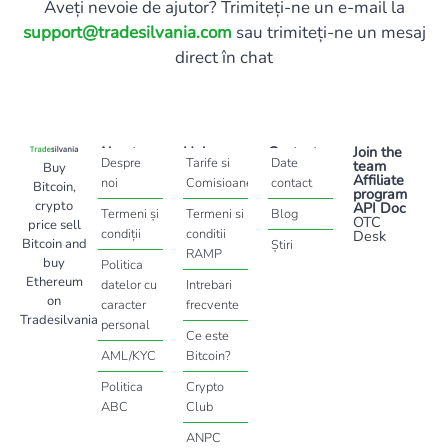
Aveți nevoie de ajutor? Trimiteți-ne un e-mail la
support@tradesilvania.com
sau trimiteți-ne un mesaj
direct în chat
About
Help
Contact
Join the
Despre
Tarife si
Date
team
Buy
Affiliate
noi
Comisioane
contact
Bitcoin,
program
crypto
API Doc
Termeni și
Termeni si
Blog
OTC
price sell
condiții
conditii
Desk
Bitcoin and
Știri
RAMP
buy
Politica
Ethereum
datelor cu
Intrebari
on
caracter
frecvente
Tradesilvania
personal
Ce este
AML/KYC
Bitcoin?
Politica
Crypto
ABC
Club
ANPC