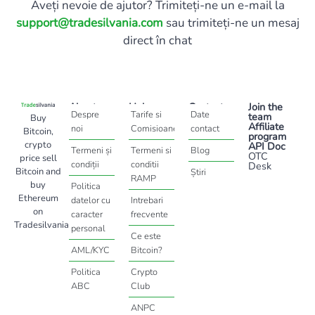
Aveți nevoie de ajutor? Trimiteți-ne un e-mail la
support@tradesilvania.com
sau trimiteți-ne un mesaj
direct în chat
About
Help
Contact
Join the
Despre
Tarife si
Date
team
Buy
Affiliate
noi
Comisioane
contact
Bitcoin,
program
crypto
API Doc
Termeni și
Termeni si
Blog
OTC
price sell
condiții
conditii
Desk
Bitcoin and
Știri
RAMP
buy
Politica
Ethereum
datelor cu
Intrebari
on
caracter
frecvente
Tradesilvania
personal
Ce este
AML/KYC
Bitcoin?
Politica
Crypto
ABC
Club
ANPC