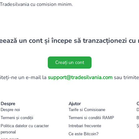
 Tradesilvania cu comision minim.
eează un cont și începe să tranzacționezi cu 
Creați un cont
iteți-ne un e-mail la
support@tradesilvania.com
sau trimite
Despre
Ajutor
C
Despre noi
Tarife si Comisioane
D
Termeni și condiții
Termeni si conditii RAMP
B
Politica datelor cu caracter
Intrebari frecvente
Ș
personal
Ce este Bitcoin?