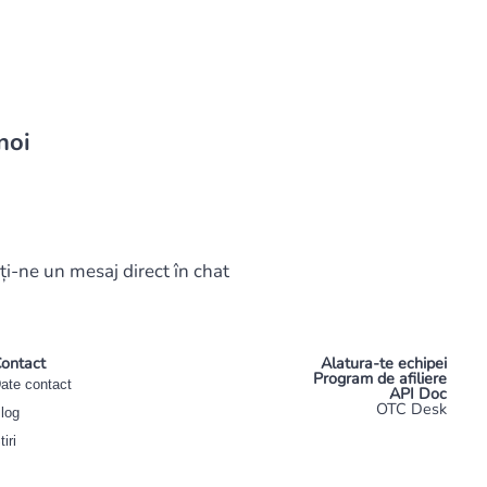
noi
ți-ne un mesaj direct în chat
ontact
Alatura-te echipei
Program de afiliere
ate contact
API Doc
OTC Desk
log
tiri