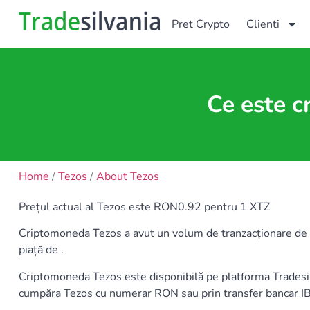
Pret Crypto
Clienti
Ce este c
Home
/
Tezos
/
About Tezos
Prețul actual al Tezos este RON0.92 pentru 1 XTZ
Criptomoneda Tezos a avut un volum de tranzacționare de 45
piață de .
Criptomoneda Tezos este disponibilă pe platforma Trade
cumpăra Tezos cu numerar RON sau prin transfer bancar 