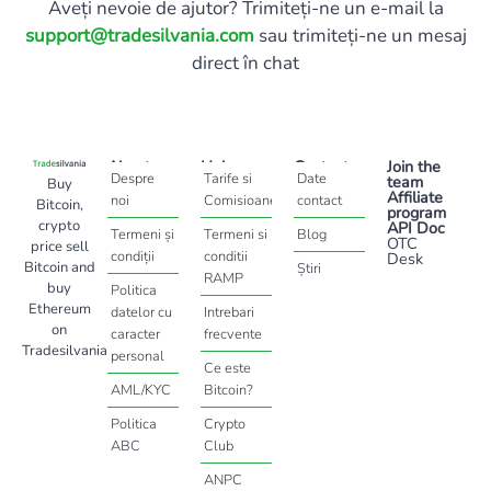
Aveți nevoie de ajutor? Trimiteți-ne un e-mail la
support@tradesilvania.com
sau trimiteți-ne un mesaj
direct în chat
About
Help
Contact
Join the
Despre
Tarife si
Date
team
Buy
Affiliate
noi
Comisioane
contact
Bitcoin,
program
crypto
API Doc
Termeni și
Termeni si
Blog
OTC
price sell
condiții
conditii
Desk
Bitcoin and
Știri
RAMP
buy
Politica
Ethereum
datelor cu
Intrebari
on
caracter
frecvente
Tradesilvania
personal
Ce este
AML/KYC
Bitcoin?
Politica
Crypto
ABC
Club
ANPC