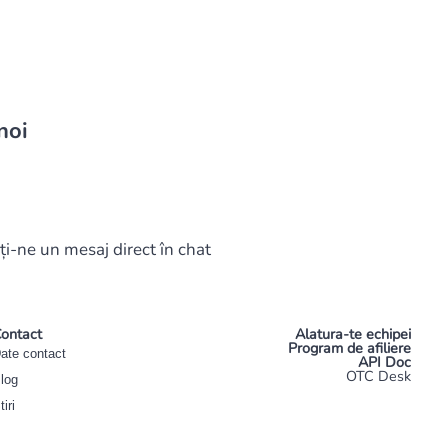
noi
ți-ne un mesaj direct în chat
ontact
Alatura-te echipei
Program de afiliere
ate contact
API Doc
OTC Desk
log
tiri