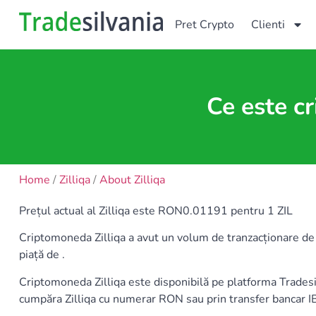
Pret Crypto
Clienti
Ce este c
Home
/
Zilliqa
/
About Zilliqa
Prețul actual al Zilliqa este RON0.01191 pentru 1 ZIL
Criptomoneda Zilliqa a avut un volum de tranzacționare de 4
piață de .
Criptomoneda Zilliqa este disponibilă pe platforma Trade
cumpăra Zilliqa cu numerar RON sau prin transfer bancar