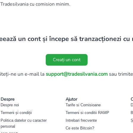
a Tradesilvania cu comision minim.
eează un cont și începe să tranzacționezi cu 
Creați un cont
iteți-ne un e-mail la
support@tradesilvania.com
sau trimite
Despre
Ajutor
C
Despre noi
Tarife si Comisioane
D
Termeni și condiții
Termeni si conditii RAMP
B
Politica datelor cu caracter
Intrebari frecvente
Ș
personal
Ce este Bitcoin?