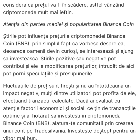
considera ca prețul va fi în scădere, astfel vânzând
criptomonede mult mai ieftin.
Atenția din partea mediei și popularitatea
Binance Coin
Știrile pot influența prețurile criptomonedei Binance
Coin (BNB), prin simplul fapt ca vorbesc despre ea,
deoarece oamenii devin curioși, se interesează și ajung
sa investeasca. Știrile pozitive sau negative pot
contribui și ele la modificarea prețurilor, întrucât de aici
pot porni speculațiile și presupunerile.
Fluctuațiile de preț sunt firești și nu au întotdeauna un
impact negativ, mulți dintre utilizatori pot profita de ele,
efectuand tranzacții calculate. Dacă ai evaluat cu
atenție factorii economici și sociali ce țin de tranzacțiile
optime și ai hotarat sa investesti in criptomoneda
Binance Coin (BNB), alatura-te comunitatii prin crearea
unui cont pe Tradesilvania. Investește deștept pentru un
viitor mai bun.