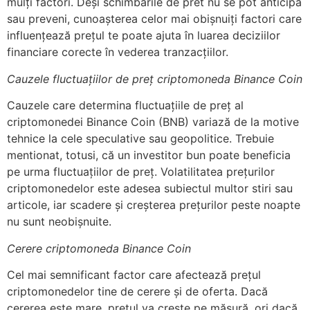
mulți factori. Deși schimbările de pret nu se pot anticipa
sau preveni, cunoașterea celor mai obișnuiți factori care
influențează prețul te poate ajuta în luarea deciziilor
financiare corecte în vederea tranzacțiilor.
Cauzele fluctuațiilor de preț criptomoneda Binance Coin
Cauzele care determina fluctuațiile de preț al
criptomonedei Binance Coin (BNB) variază de la motive
tehnice la cele speculative sau geopolitice. Trebuie
mentionat, totusi, că un investitor bun poate beneficia
pe urma fluctuațiilor de preț. Volatilitatea prețurilor
criptomonedelor este adesea subiectul multor stiri sau
articole, iar scadere și creșterea prețurilor peste noapte
nu sunt neobișnuite.
Cerere criptomoneda Binance Coin
Cel mai semnificant factor care afectează prețul
criptomonedelor tine de cerere și de oferta. Dacă
cererea este mare, prețul va crește pe măsură, ori dacă