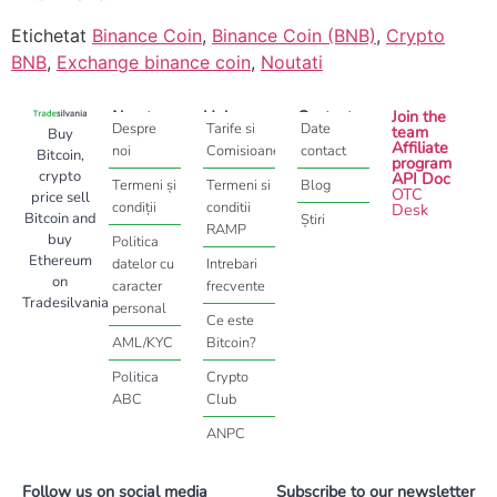
Etichetat
Binance Coin
,
Binance Coin (BNB)
,
Crypto
BNB
,
Exchange binance coin
,
Noutati
About
Help
Contact
Join the
Despre
Tarife si
Date
team
Buy
Affiliate
noi
Comisioane
contact
Bitcoin,
program
crypto
API Doc
Termeni și
Termeni si
Blog
OTC
price sell
condiții
conditii
Desk
Bitcoin and
Știri
RAMP
buy
Politica
Ethereum
datelor cu
Intrebari
on
caracter
frecvente
Tradesilvania
personal
Ce este
AML/KYC
Bitcoin?
Politica
Crypto
ABC
Club
ANPC
Follow us on social media
Subscribe to our newsletter