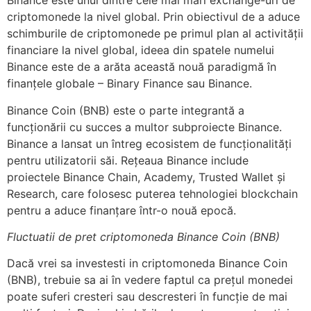
Binance este unul dintre cele mai mari exchange-uri de
criptomonede la nivel global. Prin obiectivul de a aduce
schimburile de criptomonede pe primul plan al activității
financiare la nivel global, ideea din spatele numelui
Binance este de a arăta această nouă paradigmă în
finanțele globale – Binary Finance sau Binance.
Binance Coin (BNB) este o parte integrantă a
funcționării cu succes a multor subproiecte Binance.
Binance a lansat un întreg ecosistem de funcționalități
pentru utilizatorii săi. Rețeaua Binance include
proiectele Binance Chain, Academy, Trusted Wallet și
Research, care folosesc puterea tehnologiei blockchain
pentru a aduce finanțare într-o nouă epocă.
Fluctuatii de pret criptomoneda Binance Coin (BNB)
Dacă vrei sa investesti in criptomoneda Binance Coin
(BNB), trebuie sa ai în vedere faptul ca prețul monedei
poate suferi cresteri sau descresteri în funcție de mai