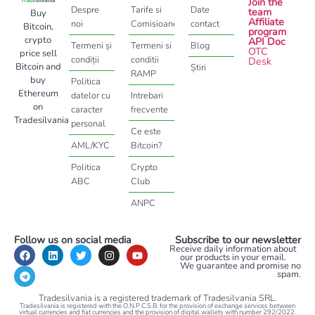
About
Help
Contact
Join the
Despre
Tarife si
Date
team
Buy
Affiliate
noi
Comisioane
contact
Bitcoin,
program
crypto
API Doc
Termeni și
Termeni si
Blog
OTC
price sell
condiții
conditii
Desk
Bitcoin and
Știri
RAMP
buy
Politica
Ethereum
datelor cu
Intrebari
on
caracter
frecvente
Tradesilvania
personal
Ce este
AML/KYC
Bitcoin?
Politica
Crypto
ABC
Club
ANPC
Follow us on social media
Subscribe to our newsletter
Receive daily information about
our products in your email.
We guarantee and promise no
spam.
Tradesilvania is a registered trademark of Tradesilvania SRL.
Tradesilvania is registered with the O.N.P.C.S.B. for the provision of exchange services between
virtual currencies and fiat currencies and the provision of digital wallets with number 292/2022.