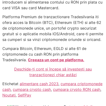
introducem si alimentarea contului cu RON prin plata cu
card VISA sau card Mastercard.
Platforma Premium de tranzactionare Tradesilvania iti
ofera acces la Bitcoin (BTC), Ethereum (ETH) si alte 62
de criptomonede unice, un portofel crypto securizat
gratuit si o aplicatie mobila IOS/Android, care-ti permite
sa cumperi si sa vinzi criptomonede oriunde si oricand.
Cumpara Bitcoin, Ethereum, EGLD si alte 61 de
criptomonede cu cash RON prin platforma
Tradesilvania.
Creeaza un cont pe platforma.
Deschide-ți cont și începe să investești sau
tranzactionezi chiar astăzi
Etichetat
alimentare cash 2023
,
cumpara criptomonede
cash
,
cumpara crypto cash
,
cumpara crypto RON cash
,
Noutati
,
SelfPay