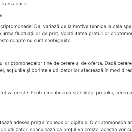
tranzacțiilor.
AI
l criptomonedei Dai variază de la motive tehnice la cele spe
 urma fluctuațiilor de preț. Volatilitatea prețurilor criptom
 peste noapte nu sunt neobișnuite.
țul criptomonedelor tine de cerere și de oferta. Dacă cerere
el, acțiunile și dorințele utilizatorilor afectează în mod dir
l va creste. Pentru menținerea stabilității prețului, cerere
fectează adesea prețul monedelor digitale. O criptomoneda are
de utilizatori speculează ca prețul va crește, aceștia vor 