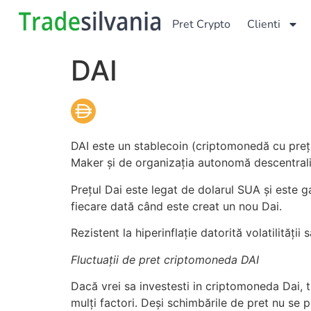
Pret Crypto
Clienti
DAI
DAI este un stablecoin (criptomonedă cu preț 
Maker și de organizația autonomă descentra
Prețul Dai este legat de dolarul SUA și este 
fiecare dată când este creat un nou Dai.
Rezistent la hiperinflație datorită volatilități
Fluctuații de pret criptomoneda DAI
Dacă vrei sa investesti in criptomoneda Dai, t
mulți factori. Deși schimbările de pret nu se p