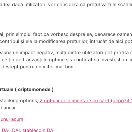
dea dacă utilizatorii vor considera ca prețul va fi în scăd
Dai, prin simplul fapt ca vorbesc despre ea, deoarece oameni
ontribui și ele la modificarea prețurilor, întrucât de aici pot
deauna un impact negativ, mulți dintre utilizatori pot profita
i ce țin de tranzacțiile optime și ai hotarat sa investesti in
 deștept pentru un viitor mai bun.
rtuale ( criptomonede )
 stacking options,
2 optiuni de alimentare cu card (depozit
 bancar.
 unul acum
 DAI
,
DAI
,
stablecoin DAI