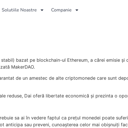
Solutiile Noastre
Companie
stabil) bazat pe blockchain-ul Ethereum, a cărei emisie și 
lizată MakerDAO.
garantat de un amestec de alte criptomonede care sunt depozi
i sale reduse, Dai oferă libertate economică și prezinta o opo
rebuie sa ai în vedere faptul ca prețul monedei poate suferi
ot anticipa sau preveni, cunoașterea celor mai obișnuiți fact