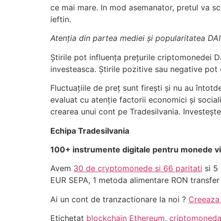
ce mai mare. In mod asemanator, pretul va sca
ieftin.
Atenția din partea mediei și popularitatea DAI
Știrile pot influența prețurile criptomonedei 
investeasca. Știrile pozitive sau negative pot c
Fluctuațiile de preț sunt firești și nu au întot
evaluat cu atenție factorii economici și social
crearea unui cont pe Tradesilvania. Investește
Echipa Tradesilvania
100+ instrumente digitale pentru monede vi
Avem
30 de cryptomonede si 66 paritati
si 5
EUR SEPA, 1 metoda alimentare RON transfer
Ai un cont de tranzactionare la noi ?
Creeaza
Etichetat
blockchain Ethereum
,
criptomoneda