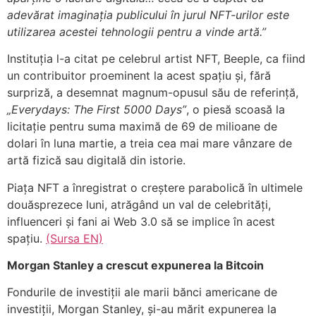
adevărat imaginația publicului în jurul NFT-urilor este
utilizarea acestei tehnologii pentru a vinde artă.”
Instituția l-a citat pe celebrul artist NFT, Beeple, ca fiind
un contribuitor proeminent la acest spațiu și, fără
surpriză, a desemnat magnum-opusul său de referință,
Everydays: The First 5000 Days”
, o piesă scoasă la
licitație pentru suma maximă de 69 de milioane de
dolari în luna martie, a treia cea mai mare vânzare de
artă fizică sau digitală din istorie.
Piața NFT a înregistrat o creștere parabolică în ultimele
douăsprezece luni, atrăgând un val de celebrități,
influenceri și fani ai Web 3.0 să se implice în acest
spațiu.
(Sursa EN)
Morgan Stanley a crescut expunerea la Bitcoin
Fondurile de investiții ale marii bănci americane de
investiții, Morgan Stanley, și-au mărit expunerea la