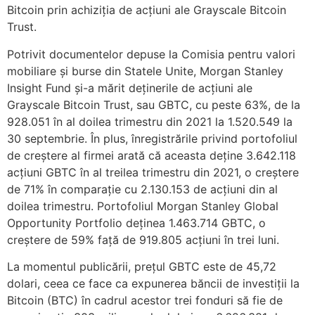
Bitcoin prin achiziția de acțiuni ale Grayscale Bitcoin
Trust.
Potrivit documentelor depuse la Comisia pentru valori
mobiliare și burse din Statele Unite, Morgan Stanley
Insight Fund și-a mărit deținerile de acțiuni ale
Grayscale Bitcoin Trust, sau GBTC, cu peste 63%, de la
928.051 în al doilea trimestru din 2021 la 1.520.549 la
30 septembrie. În plus, înregistrările privind portofoliul
de creștere al firmei arată că aceasta deține 3.642.118
acțiuni GBTC în al treilea trimestru din 2021, o creștere
de 71% în comparație cu 2.130.153 de acțiuni din al
doilea trimestru. Portofoliul Morgan Stanley Global
Opportunity Portfolio deținea 1.463.714 GBTC, o
creștere de 59% față de 919.805 acțiuni în trei luni.
La momentul publicării, prețul GBTC este de 45,72
dolari, ceea ce face ca expunerea băncii de investiții la
Bitcoin (BTC) în cadrul acestor trei fonduri să fie de