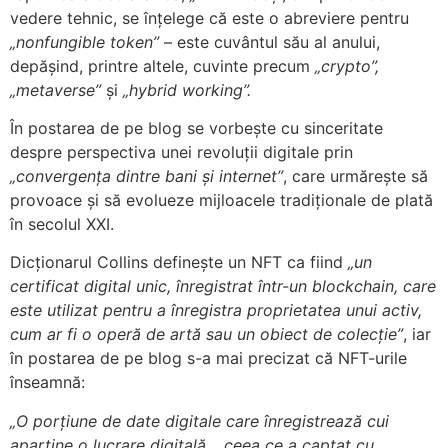
vedere tehnic, se înțelege că este o abreviere pentru
nonfungible token”
– este cuvântul său al anului,
depășind, printre altele, cuvinte precum
crypto”,
metaverse”
și
hybrid working”.
În postarea de pe blog se vorbește cu sinceritate
despre perspectiva unei revoluții digitale prin
convergența dintre bani și internet”
, care urmărește să
provoace și să evolueze mijloacele tradiționale de plată
în secolul XXI.
Dicționarul Collins definește un NFT ca fiind
un
certificat digital unic, înregistrat într-un blockchain, care
este utilizat pentru a înregistra proprietatea unui activ,
cum ar fi o operă de artă sau un obiect de colecție”
, iar
în postarea de pe blog s-a mai precizat că NFT-urile
înseamnă:
O porțiune de date digitale care înregistrează cui
aparține o lucrare digitală… ceea ce a captat cu