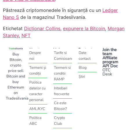
Păstrează criptomonedele în siguranță cu un
Ledger
Nano S
de la magazinul Tradesilvania.
Etichetat
Dicționar Collins
,
expunere la Bitcoin
,
Morgan
Stanley
,
NFT
About
Help
Contact
Join the
Despre
Tarife si
Date
team
Buy
Affiliate
noi
Comisioane
contact
Bitcoin,
program
crypto
API Doc
Termeni și
Termeni si
Blog
OTC
price sell
condiții
conditii
Desk
Bitcoin and
Știri
RAMP
buy
Politica
Ethereum
datelor cu
Intrebari
on
caracter
frecvente
Tradesilvania
personal
Ce este
AML/KYC
Bitcoin?
Politica
Crypto
ABC
Club