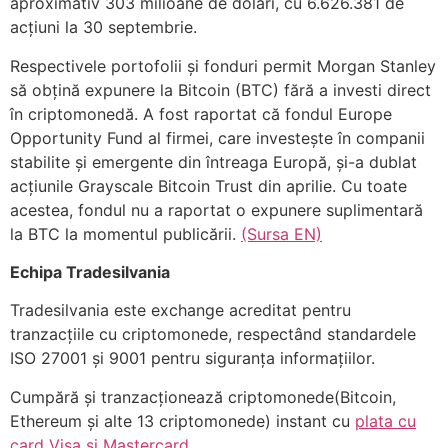
aproximativ 303 milioane de dolari, cu 6.626.381 de
acțiuni la 30 septembrie.
Respectivele portofolii și fonduri permit Morgan Stanley
să obțină expunere la Bitcoin (BTC) fără a investi direct
în criptomonedă. A fost raportat că fondul Europe
Opportunity Fund al firmei, care investește în companii
stabilite și emergente din întreaga Europă, și-a dublat
acțiunile Grayscale Bitcoin Trust din aprilie. Cu toate
acestea, fondul nu a raportat o expunere suplimentară
la BTC la momentul publicării.
(Sursa EN)
Echipa Tradesilvania
Tradesilvania este exchange acreditat pentru
tranzacțiile cu criptomonede, respectând standardele
ISO 27001 și 9001 pentru siguranța informațiilor.
Cumpără și tranzacționează criptomonede(Bitcoin,
Ethereum și alte 13 criptomonede) instant cu
plata cu
card Visa și Mastercard
.