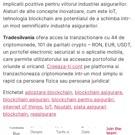
implicatii pozitive pentru viitorul industriei asigurarilor.
Alaturi de alte concepte inovatoare, cum este IoT,
tehnologia blockchain are potentialul de a schimba intr-
un mod semnificativ industria asigurarilor.
Tradesilvania
ofera acces la tranzactionare cu 44 de
criptomonede, 101 de paritati crypto – RON, EUR, USDT,
un portofel electronic securizat si o aplicatie mobila,
care permite utilizatorului sa acceseze portofoliul de
oriunde si oricand.
Creeaza-ti cont
pe platforma si
tranzactioneaza criptomonede intr-un mod simplu si
rapid ca persoana fizica sau persoana juridica!
Etichetat
adoptare blockchain
,
blockchain asigurare
,
blockchain asigurari
,
blockchain pentru asigurări
,
internet of things
,
IoT
,
Noutati
,
plata asigurari
blockchain
,
reasigurare
About
Help
Contact
Join the
Despre
Tarife si
Date
team
Buy