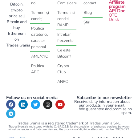
Affiliate
noi
Comisioane
contact
Bitcoin,
program
crypto
API Doc
Termeni și
Termeni si
Blog
OTC
price sell
condiții
conditii
Desk
Bitcoin and
Știri
RAMP
buy
Politica
Ethereum
datelor cu
Intrebari
on
caracter
frecvente
Tradesilvania
personal
Ce este
AML/KYC
Bitcoin?
Politica
Crypto
ABC
Club
ANPC
Follow us on social media
Subscribe to our newsletter
Receive daily information about
our products in your email.
We guarantee and promise no
spam.
Tradesilvania is a registered trademark of Tradesilvania SRL.
Tradesilvania is registered with the O.N.P.C.S.B. for the provision of exchange services between
virtual currencies and fiat currencies and the provision of digital wallets with number 292/2022.