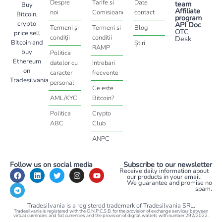
Despre
Tarife si
Date
team
Buy
Affiliate
noi
Comisioane
contact
Bitcoin,
program
crypto
API Doc
Termeni și
Termeni si
Blog
OTC
price sell
condiții
conditii
Desk
Bitcoin and
Știri
RAMP
buy
Politica
Ethereum
datelor cu
Intrebari
on
caracter
frecvente
Tradesilvania
personal
Ce este
AML/KYC
Bitcoin?
Politica
Crypto
ABC
Club
ANPC
Follow us on social media
Subscribe to our newsletter
Receive daily information about
our products in your email.
We guarantee and promise no
spam.
Tradesilvania is a registered trademark of Tradesilvania SRL.
Tradesilvania is registered with the O.N.P.C.S.B. for the provision of exchange services between
virtual currencies and fiat currencies and the provision of digital wallets with number 292/2022.