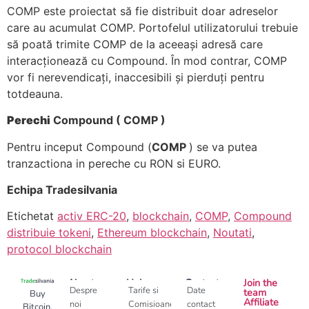
COMP este proiectat să fie distribuit doar adreselor
care au acumulat COMP. Portofelul utilizatorului trebuie
să poată trimite COMP de la aceeași adresă care
interacționează cu Compound. În mod contrar, COMP
vor fi nerevendicați, inaccesibili și pierduți pentru
totdeauna.
Perechi
Compound ( COMP )
Pentru inceput Compound (
COMP
) se va putea
tranzactiona in pereche cu RON si EURO.
Echipa Tradesilvania
Etichetat
activ ERC-20
,
blockchain
,
COMP
,
Compound
distribuie tokeni
,
Ethereum blockchain
,
Noutati
,
protocol blockchain
About
Help
Contact
Join the
Despre
Tarife si
Date
team
Buy
Affiliate
noi
Comisioane
contact
Bitcoin,