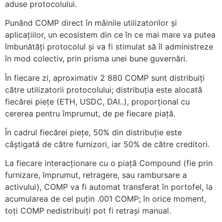
aduse protocolului.
Punând COMP direct în mâinile utilizatorilor și
aplicațiilor, un ecosistem din ce în ce mai mare va putea
îmbunătăți protocolul și va fi stimulat să îl administreze
în mod colectiv, prin prisma unei bune guvernări.
În fiecare zi, aproximativ 2 880 COMP sunt distribuiți
către utilizatorii protocolului; distribuția este alocată
fiecărei piețe (ETH, USDC, DAI..), proporțional cu
cererea pentru împrumut, de pe fiecare piață.
În cadrul fiecărei piețe, 50% din distribuție este
câștigată de către furnizori, iar 50% de către creditori.
La fiecare interacționare cu o piață Compound (fie prin
furnizare, împrumut, retragere, sau rambursare a
activului), COMP va fi automat transferat în portofel, la
acumularea de cel puțin .001 COMP; în orice moment,
toți COMP nedistribuiți pot fi retrași manual.