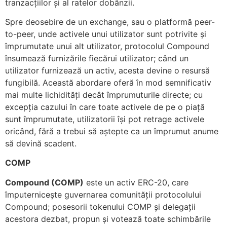
tranzacțiilor și al ratelor dobânzii.
Spre deosebire de un exchange, sau o platformă peer-
to-peer, unde activele unui utilizator sunt potrivite și
împrumutate unui alt utilizator, protocolul Compound
însumează furnizările fiecărui utilizator; când un
utilizator furnizează un activ, acesta devine o resursă
fungibilă. Această abordare oferă în mod semnificativ
mai multe lichidități decât împrumuturile directe; cu
excepția cazului în care toate activele de pe o piață
sunt împrumutate, utilizatorii își pot retrage activele
oricând, fără a trebui să aștepte ca un împrumut anume
să devină scadent.
COMP
Compound (COMP)
este un activ ERC-20, care
împuternicește guvernarea comunității protocolului
Compound; posesorii tokenului COMP și delegații
acestora dezbat, propun și votează toate schimbările