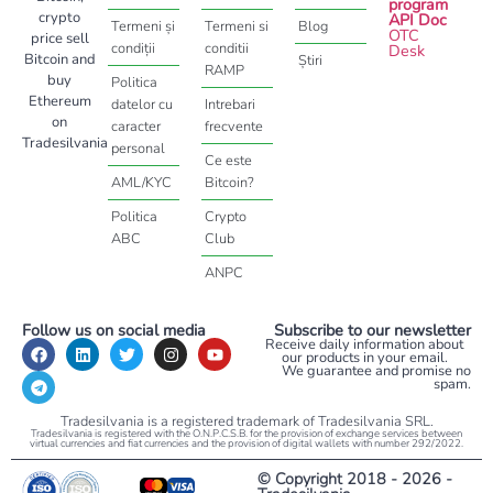
program
crypto
API Doc
Termeni și
Termeni si
Blog
OTC
price sell
condiții
conditii
Desk
Bitcoin and
Știri
RAMP
buy
Politica
Ethereum
datelor cu
Intrebari
on
caracter
frecvente
Tradesilvania
personal
Ce este
AML/KYC
Bitcoin?
Politica
Crypto
ABC
Club
ANPC
Follow us on social media
Subscribe to our newsletter
Receive daily information about
our products in your email.
We guarantee and promise no
spam.
Tradesilvania is a registered trademark of Tradesilvania SRL.
Tradesilvania is registered with the O.N.P.C.S.B. for the provision of exchange services between
virtual currencies and fiat currencies and the provision of digital wallets with number 292/2022.
© Copyright 2018 - 2026 -