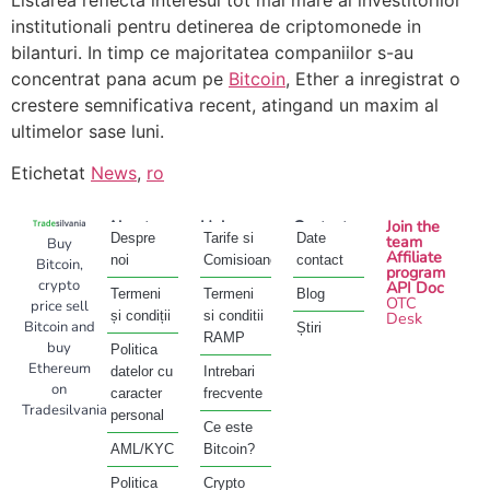
institutionali pentru detinerea de criptomonede in
bilanturi. In timp ce majoritatea companiilor s-au
concentrat pana acum pe
Bitcoin
, Ether a inregistrat o
crestere semnificativa recent, atingand un maxim al
ultimelor sase luni.
Etichetat
News
,
ro
About
Help
Contact
Join the
Despre
Tarife si
Date
team
Buy
Affiliate
noi
Comisioane
contact
Bitcoin,
program
crypto
API Doc
Termeni
Termeni
Blog
OTC
price sell
și condiții
si conditii
Desk
Bitcoin and
Știri
RAMP
buy
Politica
Ethereum
datelor cu
Intrebari
on
caracter
frecvente
Tradesilvania
personal
Ce este
AML/KYC
Bitcoin?
Politica
Crypto