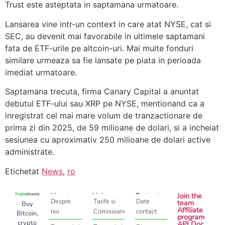
Trust este asteptata in saptamana urmatoare.
Lansarea vine intr-un context in care atat NYSE, cat si
SEC, au devenit mai favorabile in ultimele saptamani
fata de ETF-urile pe altcoin-uri. Mai multe fonduri
similare urmeaza sa fie lansate pe piata in perioada
imediat urmatoare.
Saptamana trecuta, firma Canary Capital a anuntat
debutul ETF-ului sau XRP pe NYSE, mentionand ca a
inregistrat cel mai mare volum de tranzactionare de
prima zi din 2025, de 59 milioane de dolari, si a incheiat
sesiunea cu aproximativ 250 milioane de dolari active
administrate.
Etichetat
News
,
ro
About
Help
Contact
Join the
Despre
Tarife si
Date
team
Buy
Affiliate
noi
Comisioane
contact
Bitcoin,
program
crypto
API Doc