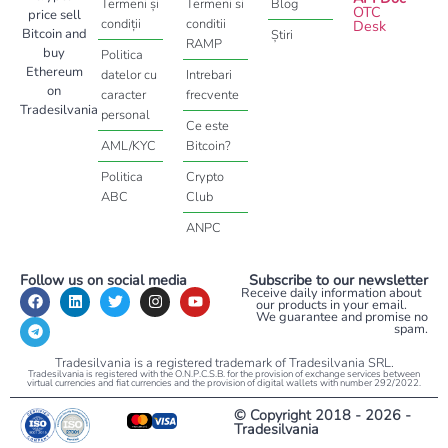
Termeni și
Termeni si
Blog
OTC
price sell
condiții
conditii
Desk
Bitcoin and
Știri
RAMP
buy
Politica
Ethereum
datelor cu
Intrebari
on
caracter
frecvente
Tradesilvania
personal
Ce este
AML/KYC
Bitcoin?
Politica
Crypto
ABC
Club
ANPC
Follow us on social media
Subscribe to our newsletter
Receive daily information about
our products in your email.
We guarantee and promise no
spam.
Tradesilvania is a registered trademark of Tradesilvania SRL.
Tradesilvania is registered with the O.N.P.C.S.B. for the provision of exchange services between
virtual currencies and fiat currencies and the provision of digital wallets with number 292/2022.
© Copyright 2018 - 2026 -
Tradesilvania