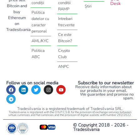
price sell
condiții
conditii
Desk
Bitcoin and
Știri
RAMP
buy
Politica
Ethereum
datelor cu
Intrebari
on
caracter
frecvente
Tradesilvania
personal
Ce este
AML/KYC
Bitcoin?
Politica
Crypto
ABC
Club
ANPC
Follow us on social media
Subscribe to our newsletter
Receive daily information about
our products in your email.
We guarantee and promise no
spam.
Tradesilvania is a registered trademark of Tradesilvania SRL.
Tradesilvania is registered with the O.N.P.C.S.B. for the provision of exchange services between
virtual currencies and fiat currencies and the provision of digital wallets with number 292/2022.
© Copyright 2018 - 2026 -
Tradesilvania