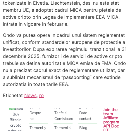
tokenizate in Elvetia. Liechtenstein, desi nu este stat
membru UE, a adoptat cadrul MiCA pentru pietele de
active cripto prin Legea de implementare EEA MiCA,
intrata in vigoare in februarie.
Ondo va putea opera in cadrul unui sistem reglementat
unificat, conform standardelor europene de protectie a
investitorilor. Dupa expirarea regimului tranzitional la 31
decembrie 2025, furnizorii de servicii de active cripto
trebuie sa detina autorizatie MiCA emisa de FMA. Ondo
nu a precizat cadrul exact de reglementare utilizat, dar
a subliniat mecanismul de “passporting” care extinde
autorizatia in toate tarile EEA.
Etichetat
News
,
ro
About
Help
Contact
Join the
Despre
Tarife si
Date
team
Buy
Affiliate
noi
Comisioane
contact
Bitcoin,
program
crypto
API Doc
Termeni și
Termeni si
Blog
OTC