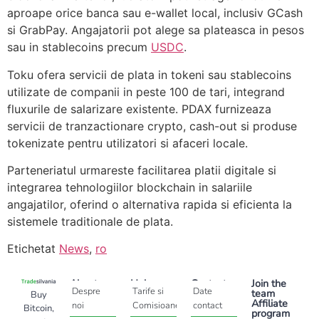
aproape orice banca sau e-wallet local, inclusiv GCash
si GrabPay. Angajatorii pot alege sa plateasca in pesos
sau in stablecoins precum
USDC
.
Toku ofera servicii de plata in tokeni sau stablecoins
utilizate de companii in peste 100 de tari, integrand
fluxurile de salarizare existente. PDAX furnizeaza
servicii de tranzactionare crypto, cash-out si produse
tokenizate pentru utilizatori si afaceri locale.
Parteneriatul urmareste facilitarea platii digitale si
integrarea tehnologiilor blockchain in salariile
angajatilor, oferind o alternativa rapida si eficienta la
sistemele traditionale de plata.
Etichetat
News
,
ro
About
Help
Contact
Join the
Despre
Tarife si
Date
team
Buy
Affiliate
noi
Comisioane
contact
Bitcoin,
program