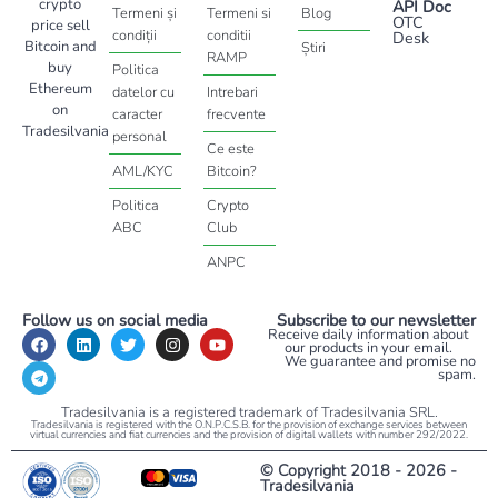
crypto
API Doc
Termeni și
Termeni si
Blog
OTC
price sell
condiții
conditii
Desk
Bitcoin and
Știri
RAMP
buy
Politica
Ethereum
datelor cu
Intrebari
on
caracter
frecvente
Tradesilvania
personal
Ce este
AML/KYC
Bitcoin?
Politica
Crypto
ABC
Club
ANPC
Follow us on social media
Subscribe to our newsletter
Receive daily information about
our products in your email.
We guarantee and promise no
spam.
Tradesilvania is a registered trademark of Tradesilvania SRL.
Tradesilvania is registered with the O.N.P.C.S.B. for the provision of exchange services between
virtual currencies and fiat currencies and the provision of digital wallets with number 292/2022.
© Copyright 2018 - 2026 -
Tradesilvania