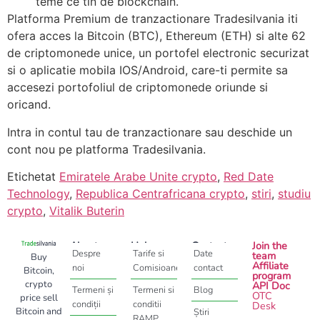
teme ce tin de blockchain.
Platforma Premium de tranzactionare Tradesilvania iti
ofera acces la Bitcoin (BTC), Ethereum (ETH) si alte 62
de criptomonede unice, un portofel electronic securizat
si o aplicatie mobila IOS/Android, care-ti permite sa
accesezi portofoliul de criptomonede oriunde si
oricand.
Intra in contul tau de tranzactionare sau deschide un
cont nou pe platforma Tradesilvania.
Etichetat
Emiratele Arabe Unite crypto
,
Red Date
Technology
,
Republica Centrafricana crypto
,
stiri
,
studiu
crypto
,
Vitalik Buterin
About
Help
Contact
Join the
Despre
Tarife si
Date
team
Buy
Affiliate
noi
Comisioane
contact
Bitcoin,
program
crypto
API Doc
Termeni și
Termeni si
Blog
OTC
price sell
condiții
conditii
Desk
Bitcoin and
Știri
RAMP